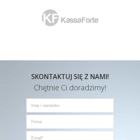
SKONTAKTUJ SIĘ Z NAMI!
Chętnie Ci doradzimy!